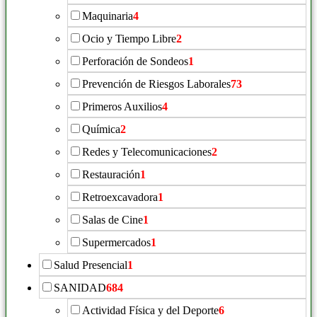
Maquinaria
4
Ocio y Tiempo Libre
2
Perforación de Sondeos
1
Prevención de Riesgos Laborales
73
Primeros Auxilios
4
Química
2
Redes y Telecomunicaciones
2
Restauración
1
Retroexcavadora
1
Salas de Cine
1
Supermercados
1
Salud Presencial
1
SANIDAD
684
Actividad Física y del Deporte
6