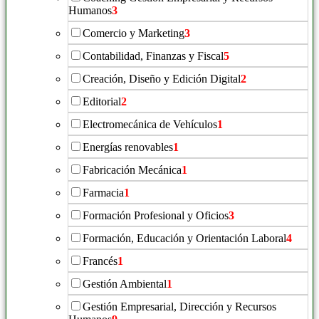
Humanos
3
Comercio y Marketing
3
Contabilidad, Finanzas y Fiscal
5
Creación, Diseño y Edición Digital
2
Editorial
2
Electromecánica de Vehículos
1
Energías renovables
1
Fabricación Mecánica
1
Farmacia
1
Formación Profesional y Oficios
3
Formación, Educación y Orientación Laboral
4
Francés
1
Gestión Ambiental
1
Gestión Empresarial, Dirección y Recursos