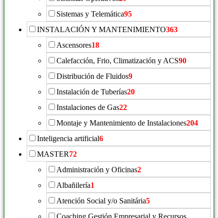
Sistemas y Telemática
95
INSTALACIÓN Y MANTENIMIENTO
363
Ascensores
18
Calefacción, Frio, Climatización y ACS
90
Distribución de Fluidos
9
Instalación de Tuberías
20
Instalaciones de Gas
22
Montaje y Mantenimiento de Instalaciones
204
Inteligencia artificial
6
MASTER
72
Administración y Oficinas
2
Albañilería
1
Atención Social y/o Sanitária
5
Coaching Gestión Empresarial y Recursos