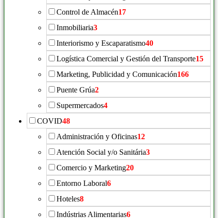
Control de Almacén
17
Inmobiliaria
3
Interiorismo y Escaparatismo
40
Logística Comercial y Gestión del Transporte
15
Marketing, Publicidad y Comunicación
166
Puente Grúa
2
Supermercados
4
COVID
48
Administración y Oficinas
12
Atención Social y/o Sanitária
3
Comercio y Marketing
20
Entorno Laboral
6
Hoteles
8
Indústrias Alimentarias
6