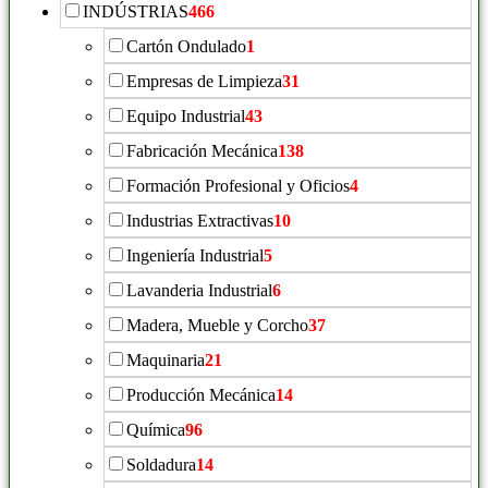
INDÚSTRIAS
466
Cartón Ondulado
1
Empresas de Limpieza
31
Equipo Industrial
43
Fabricación Mecánica
138
Formación Profesional y Oficios
4
Industrias Extractivas
10
Ingeniería Industrial
5
Lavanderia Industrial
6
Madera, Mueble y Corcho
37
Maquinaria
21
Producción Mecánica
14
Química
96
Soldadura
14