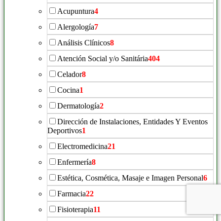
Acupuntura
4
Alergología
7
Análisis Clínicos
8
Atención Social y/o Sanitária
404
Celador
8
Cocina
1
Dermatología
2
Dirección de Instalaciones, Entidades Y Eventos
Deportivos
1
Electromedicina
21
Enfermería
8
Estética, Cosmética, Masaje e Imagen Personal
6
Farmacia
22
Fisioterapia
11