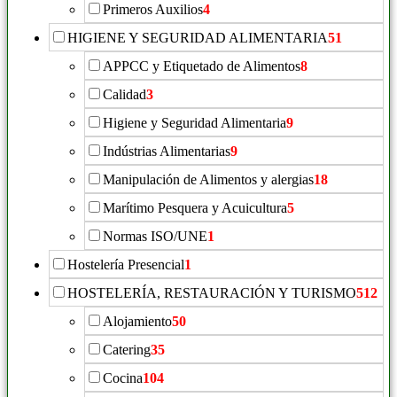
Primeros Auxilios
4
HIGIENE Y SEGURIDAD ALIMENTARIA
51
APPCC y Etiquetado de Alimentos
8
Calidad
3
Higiene y Seguridad Alimentaria
9
Indústrias Alimentarias
9
Manipulación de Alimentos y alergias
18
Marítimo Pesquera y Acuicultura
5
Normas ISO/UNE
1
Hostelería Presencial
1
HOSTELERÍA, RESTAURACIÓN Y TURISMO
512
Alojamiento
50
Catering
35
Cocina
104