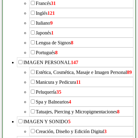
Francés
31
Inglés
121
Italiano
9
Japonés
1
Lengua de Signos
8
Portugués
8
IMAGEN PERSONAL
147
Estética, Cosmética, Masaje e Imagen Personal
89
Manicura y Pedicura
11
Peluquería
35
Spa y Balnearios
4
Tatuajes, Piercing y Micropigmentaciones
8
IMAGEN Y SONIDO
5
Creación, Diseño y Edición Digital
3