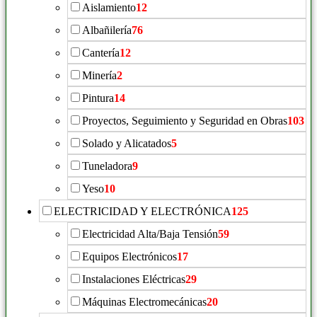
Aislamiento
12
Albañilería
76
Cantería
12
Minería
2
Pintura
14
Proyectos, Seguimiento y Seguridad en Obras
103
Solado y Alicatados
5
Tuneladora
9
Yeso
10
ELECTRICIDAD Y ELECTRÓNICA
125
Electricidad Alta/Baja Tensión
59
Equipos Electrónicos
17
Instalaciones Eléctricas
29
Máquinas Electromecánicas
20