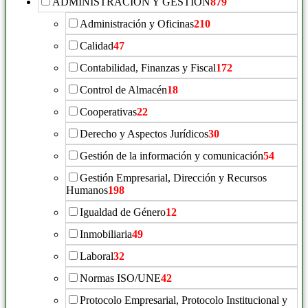
ADMINISTRACIÓN Y GESTIÓN
879
Administración y Oficinas
210
Calidad
47
Contabilidad, Finanzas y Fiscal
172
Control de Almacén
18
Cooperativas
22
Derecho y Aspectos Jurídicos
30
Gestión de la información y comunicación
54
Gestión Empresarial, Dirección y Recursos
Humanos
198
Igualdad de Género
12
Inmobiliaria
49
Laboral
32
Normas ISO/UNE
42
Protocolo Empresarial, Protocolo Institucional y