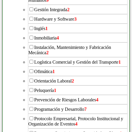
Humanos
9
Gestión Integrada
2
Hardware y Software
3
Inglés
1
Inmobiliaria
4
Instalación, Mantenimiento y Fabricación
Mecánica
2
Logística Comercial y Gestión del Transporte
1
Ofimática
1
Orientación Laboral
2
Peluquería
1
Prevención de Riesgos Laborales
4
Programación y Desarrollo
7
Protocolo Empresarial, Protocolo Institucional y
Organización de Eventos
4