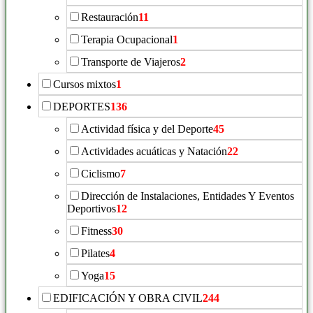
Restauración
11
Terapia Ocupacional
1
Transporte de Viajeros
2
Cursos mixtos
1
DEPORTES
136
Actividad física y del Deporte
45
Actividades acuáticas y Natación
22
Ciclismo
7
Dirección de Instalaciones, Entidades Y Eventos
Deportivos
12
Fitness
30
Pilates
4
Yoga
15
EDIFICACIÓN Y OBRA CIVIL
244