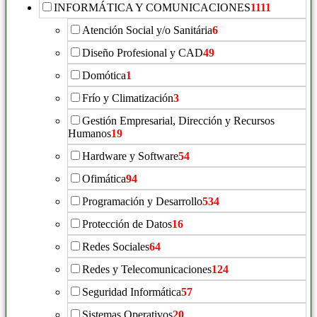
INFORMÁTICA Y COMUNICACIONES
1111
Atención Social y/o Sanitária
6
Diseño Profesional y CAD
49
Domótica
1
Frío y Climatización
3
Gestión Empresarial, Dirección y Recursos
Humanos
19
Hardware y Software
54
Ofimática
94
Programación y Desarrollo
534
Protección de Datos
16
Redes Sociales
64
Redes y Telecomunicaciones
124
Seguridad Informática
57
Sistemas Operativos
20