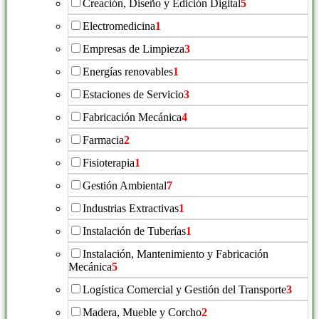
Creación, Diseño y Edición Digital
5
Electromedicina
1
Empresas de Limpieza
3
Energías renovables
1
Estaciones de Servicio
3
Fabricación Mecánica
4
Farmacia
2
Fisioterapia
1
Gestión Ambiental
7
Industrias Extractivas
1
Instalación de Tuberías
1
Instalación, Mantenimiento y Fabricación
Mecánica
5
Logística Comercial y Gestión del Transporte
3
Madera, Mueble y Corcho
2