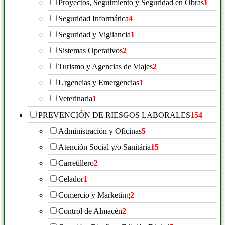
Proyectos, Seguimiento y Seguridad en Obras
1
Seguridad Informática
4
Seguridad y Vigilancia
1
Sistemas Operativos
2
Turismo y Agencias de Viajes
2
Urgencias y Emergencias
1
Veterinaria
1
PREVENCIÓN DE RIESGOS LABORALES
154
Administración y Oficinas
5
Atención Social y/o Sanitária
15
Carretillero
2
Celador
1
Comercio y Marketing
2
Control de Almacén
2