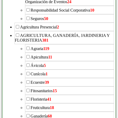
Organización de Eventos
24
Responsabilidad Social Corporativa
10
Seguros
50
Agricultura Presencial
2
AGRICULTURA, GANADERÍA, JARDINERIA Y
FLORISTERIA
381
Agraria
119
Apicultura
11
Ávicola
5
Cunícola
1
Ecuestre
39
Fitosanitarios
15
Floristeria
41
Fruticultura
18
Ganadería
68