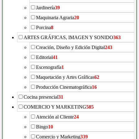
Jardinería
39
Maquinaria Agraria
20
Porcina
8
ARTES GRÁFICAS, IMAGEN Y SONIDO
363
Creación, Diseño y Edición Digital
243
Editorial
41
Escenografía
1
Maquetación y Artes Gráficas
62
Producción Cinematográfica
16
Cocina presencial
31
COMERCIO Y MARKETING
585
Atención al Cliente
24
Bingo
10
Comercio y Marketing
339