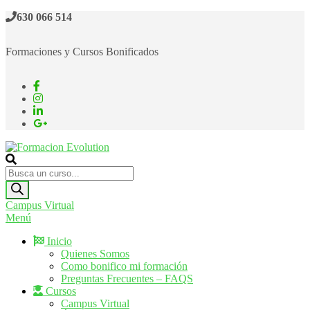
630 066 514
Formaciones y Cursos Bonificados
Formacion Evolution
Cursos de formación continua
Campus Virtual
Menú
Inicio
Quienes Somos
Como bonifico mi formación
Preguntas Frecuentes – FAQS
Cursos
Campus Virtual