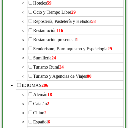
Hoteles
59
Ocio y Tiempo Libre
29
Repostería, Pastelería y Helados
58
Restauración
116
Restauración presencial
1
Senderismo, Barranquismo y Espelelogía
29
Sumillería
24
Turismo Rural
24
Turismo y Agencias de Viajes
80
IDIOMAS
206
Alemán
18
Catalán
2
Chino
2
Español
6