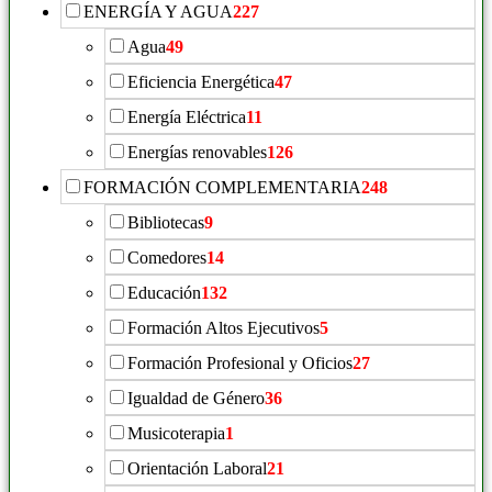
ENERGÍA Y AGUA
227
Agua
49
Eficiencia Energética
47
Energía Eléctrica
11
Energías renovables
126
FORMACIÓN COMPLEMENTARIA
248
Bibliotecas
9
Comedores
14
Educación
132
Formación Altos Ejecutivos
5
Formación Profesional y Oficios
27
Igualdad de Género
36
Musicoterapia
1
Orientación Laboral
21