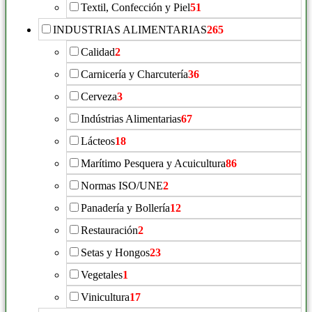
Textil, Confección y Piel
51
INDUSTRIAS ALIMENTARIAS
265
Calidad
2
Carnicería y Charcutería
36
Cerveza
3
Indústrias Alimentarias
67
Lácteos
18
Marítimo Pesquera y Acuicultura
86
Normas ISO/UNE
2
Panadería y Bollería
12
Restauración
2
Setas y Hongos
23
Vegetales
1
Vinicultura
17