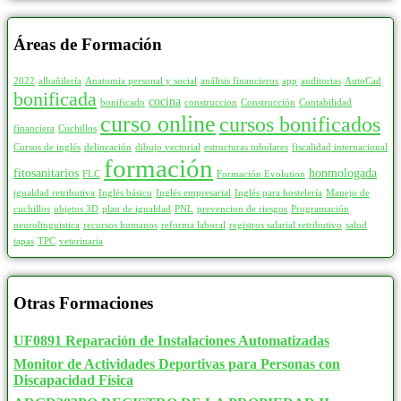
Áreas de Formación
2022
albañilería
Anatomia personal y social
análisis financieros
app
auditorias
AutoCad
bonificada
cocina
bonificado
construccion
Construcción
Contabilidad
curso online
cursos bonificados
financiera
Cuchillos
Cursos de inglés
delineación
dibujo vectorial
estructuras tubulares
fiscalidad internacional
formación
fitosanitarios
honmologada
FLC
Formación Evolution
igualdad retributiva
Inglés básico
Inglés empresarial
Inglés para hostelería
Manejo de
cuchillos
objetos 3D
plan de igualdad
PNL
prevencion de riesgos
Programación
neurolinguistica
recursos humanos
reforma laboral
registros salarial retributivo
salud
tapas
TPC
veterinaria
Otras Formaciones
UF0891 Reparación de Instalaciones Automatizadas
Monitor de Actividades Deportivas para Personas con
Discapacidad Física