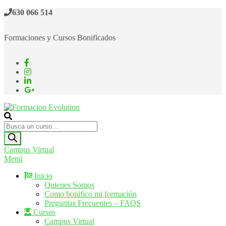
Saltar
630 066 514
al
contenido
Formaciones y Cursos Bonificados
Formacion Evolution
Cursos de formación continua
Búsqueda
de
productos
Campus Virtual
Menú
Inicio
Quienes Somos
Como bonifico mi formación
Preguntas Frecuentes – FAQS
Cursos
Campus Virtual