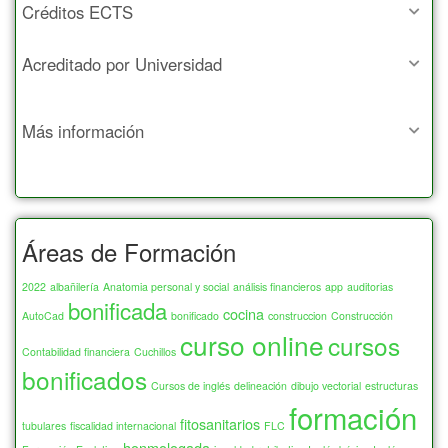
Créditos ECTS
Acreditado por Universidad
Más información
Áreas de Formación
2022
albañilería
Anatomia personal y social
análisis financieros
app
auditorias
bonificada
cocina
AutoCad
bonificado
construccion
Construcción
curso online
cursos
Contabilidad financiera
Cuchillos
bonificados
Cursos de inglés
delineación
dibujo vectorial
estructuras
formación
fitosanitarios
tubulares
fiscalidad internacional
FLC
honmologada