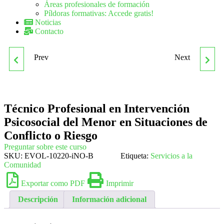
Áreas profesionales de formación
Píldoras formativas: Accede gratis!
Noticias
Contacto
Prev
Next
TÉCNICO PROFESIONAL
TÉCNICO PROFESIONAL
EN INTERVENCIÓN
EN INTERVENCIÓN
Técnico Profesional en Intervención
PSICOSOCIAL ANTE
SOCIAL EN
Psicosocial del Menor en Situaciones de
COLECTIVOS DE RIESGO
DROGODEPENDENCIAS
Conflicto o Riesgo
Preguntar sobre este curso
SKU:
EVOL-10220-iNO-B
Etiqueta:
Servicios a la
Comunidad
Exportar como PDF
Imprimir
Descripción
Información adicional