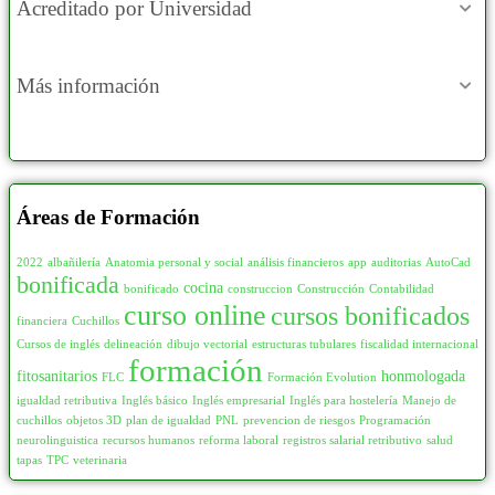
Acreditado por Universidad
Más información
Áreas de Formación
2022
albañilería
Anatomia personal y social
análisis financieros
app
auditorias
AutoCad
bonificada
cocina
bonificado
construccion
Construcción
Contabilidad
curso online
cursos bonificados
financiera
Cuchillos
Cursos de inglés
delineación
dibujo vectorial
estructuras tubulares
fiscalidad internacional
formación
fitosanitarios
honmologada
FLC
Formación Evolution
igualdad retributiva
Inglés básico
Inglés empresarial
Inglés para hostelería
Manejo de
cuchillos
objetos 3D
plan de igualdad
PNL
prevencion de riesgos
Programación
neurolinguistica
recursos humanos
reforma laboral
registros salarial retributivo
salud
tapas
TPC
veterinaria