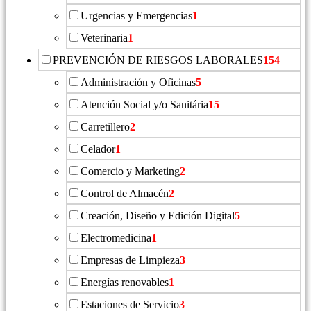
Urgencias y Emergencias
1
Veterinaria
1
PREVENCIÓN DE RIESGOS LABORALES
154
Administración y Oficinas
5
Atención Social y/o Sanitária
15
Carretillero
2
Celador
1
Comercio y Marketing
2
Control de Almacén
2
Creación, Diseño y Edición Digital
5
Electromedicina
1
Empresas de Limpieza
3
Energías renovables
1
Estaciones de Servicio
3