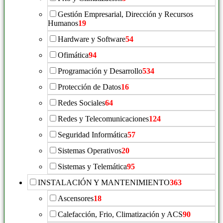
Gestión Empresarial, Dirección y Recursos
Humanos
19
Hardware y Software
54
Ofimática
94
Programación y Desarrollo
534
Protección de Datos
16
Redes Sociales
64
Redes y Telecomunicaciones
124
Seguridad Informática
57
Sistemas Operativos
20
Sistemas y Telemática
95
INSTALACIÓN Y MANTENIMIENTO
363
Ascensores
18
Calefacción, Frio, Climatización y ACS
90