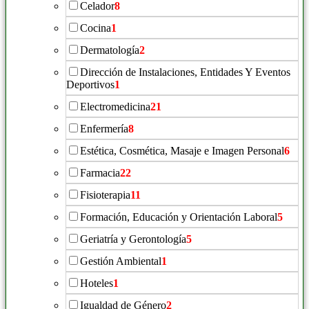
Celador
8
Cocina
1
Dermatología
2
Dirección de Instalaciones, Entidades Y Eventos
Deportivos
1
Electromedicina
21
Enfermería
8
Estética, Cosmética, Masaje e Imagen Personal
6
Farmacia
22
Fisioterapia
11
Formación, Educación y Orientación Laboral
5
Geriatría y Gerontología
5
Gestión Ambiental
1
Hoteles
1
Igualdad de Género
2