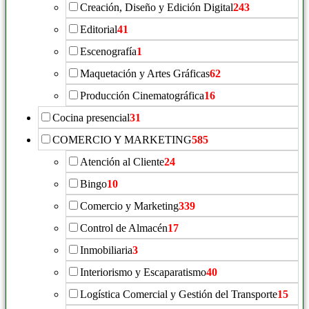
Creación, Diseño y Edición Digital
243
Editorial
41
Escenografía
1
Maquetación y Artes Gráficas
62
Producción Cinematográfica
16
Cocina presencial
31
COMERCIO Y MARKETING
585
Atención al Cliente
24
Bingo
10
Comercio y Marketing
339
Control de Almacén
17
Inmobiliaria
3
Interiorismo y Escaparatismo
40
Logística Comercial y Gestión del Transporte
15