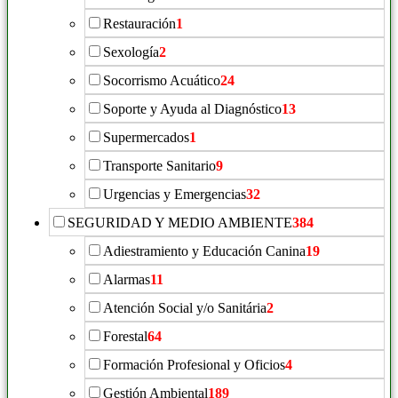
Restauración
1
Sexología
2
Socorrismo Acuático
24
Soporte y Ayuda al Diagnóstico
13
Supermercados
1
Transporte Sanitario
9
Urgencias y Emergencias
32
SEGURIDAD Y MEDIO AMBIENTE
384
Adiestramiento y Educación Canina
19
Alarmas
11
Atención Social y/o Sanitária
2
Forestal
64
Formación Profesional y Oficios
4
Gestión Ambiental
189