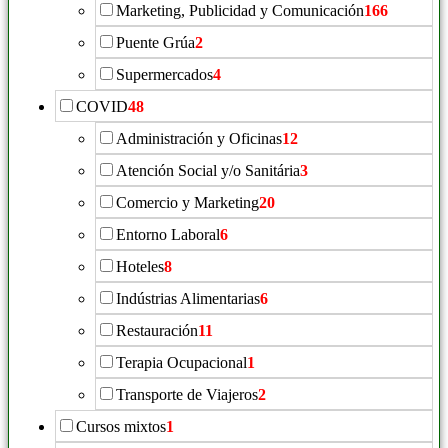
Marketing, Publicidad y Comunicación
166
Puente Grúa
2
Supermercados
4
COVID
48
Administración y Oficinas
12
Atención Social y/o Sanitária
3
Comercio y Marketing
20
Entorno Laboral
6
Hoteles
8
Indústrias Alimentarias
6
Restauración
11
Terapia Ocupacional
1
Transporte de Viajeros
2
Cursos mixtos
1