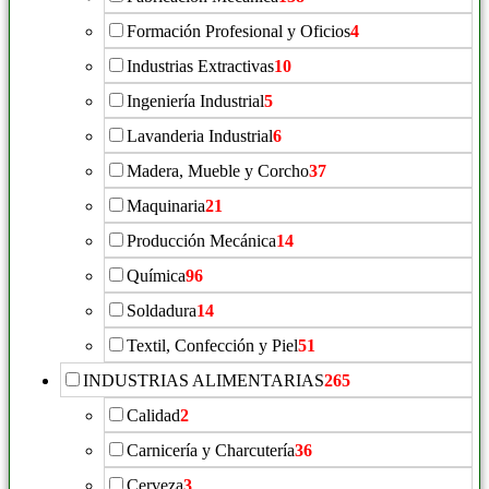
Formación Profesional y Oficios
4
Industrias Extractivas
10
Ingeniería Industrial
5
Lavanderia Industrial
6
Madera, Mueble y Corcho
37
Maquinaria
21
Producción Mecánica
14
Química
96
Soldadura
14
Textil, Confección y Piel
51
INDUSTRIAS ALIMENTARIAS
265
Calidad
2
Carnicería y Charcutería
36
Cerveza
3