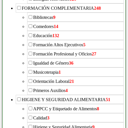
FORMACIÓN COMPLEMENTARIA
248
Bibliotecas
9
Comedores
14
Educación
132
Formación Altos Ejecutivos
5
Formación Profesional y Oficios
27
Igualdad de Género
36
Musicoterapia
1
Orientación Laboral
21
Primeros Auxilios
4
HIGIENE Y SEGURIDAD ALIMENTARIA
51
APPCC y Etiquetado de Alimentos
8
Calidad
3
Higiene y Seguridad Alimentaria
9