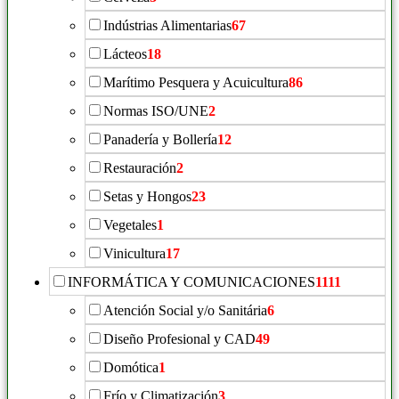
Indústrias Alimentarias
67
Lácteos
18
Marítimo Pesquera y Acuicultura
86
Normas ISO/UNE
2
Panadería y Bollería
12
Restauración
2
Setas y Hongos
23
Vegetales
1
Vinicultura
17
INFORMÁTICA Y COMUNICACIONES
1111
Atención Social y/o Sanitária
6
Diseño Profesional y CAD
49
Domótica
1
Frío y Climatización
3