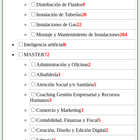
Distribución de Fluidos
9
Instalación de Tuberías
20
Instalaciones de Gas
22
Montaje y Mantenimiento de Instalaciones
204
Inteligencia artificial
6
MASTER
72
Administración y Oficinas
2
Albañilería
1
Atención Social y/o Sanitária
5
Coaching Gestión Empresarial y Recursos
Humanos
3
Comercio y Marketing
3
Contabilidad, Finanzas y Fiscal
5
Creación, Diseño y Edición Digital
2