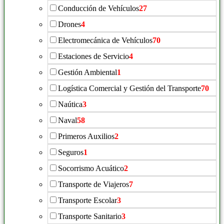
Conducción de Vehículos
27
Drones
4
Electromecánica de Vehículos
70
Estaciones de Servicio
4
Gestión Ambiental
1
Logística Comercial y Gestión del Transporte
70
Naútica
3
Naval
58
Primeros Auxilios
2
Seguros
1
Socorrismo Acuático
2
Transporte de Viajeros
7
Transporte Escolar
3
Transporte Sanitario
3