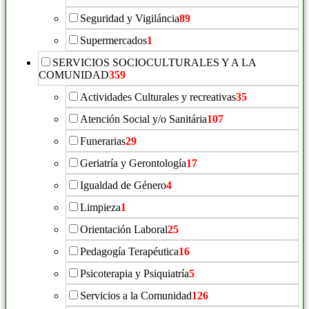
Seguridad y Vigiláncia
89
Supermercados
1
SERVICIOS SOCIOCULTURALES Y A LA
COMUNIDAD
359
Actividades Culturales y recreativas
35
Atención Social y/o Sanitária
107
Funerarias
29
Geriatría y Gerontología
17
Igualdad de Género
4
Limpieza
1
Orientación Laboral
25
Pedagogía Terapéutica
16
Psicoterapia y Psiquiatría
5
Servicios a la Comunidad
126