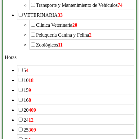
Transporte y Mantenimiento de Vehículos
74
VETERINARIA
33
Clínica Veterinaria
20
Peluquería Canina y Felina
2
Zoológicos
11
Horas
5
4
10
18
15
9
16
8
20
409
24
12
25
309