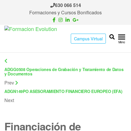
Saltar
630 066 514
al
Formaciones y Cursos Bonificados
contenido
Formacion
Cursos
Campus Virtual
de
Evolution
Menú
formación
continua
ADGG0508 Operaciones de Grabación y Tratamiento de Datos
y Documentos
Prev
ADGN149PO ASESORAMIENTO FINANCIERO EUROPEO (EFA)
Next
Financiación de