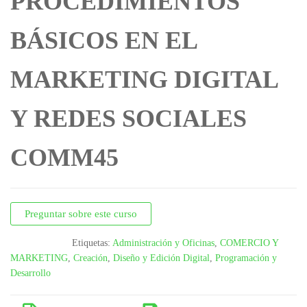
PROCEDIMIENTOS
BÁSICOS EN EL
MARKETING DIGITAL
Y REDES SOCIALES
COMM45
Preguntar sobre este curso
Etiquetas:
Administración y Oficinas
,
COMERCIO Y
MARKETING
,
Creación
,
Diseño y Edición Digital
,
Programación y
Desarrollo