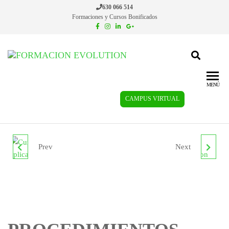
630 066 514
Formaciones y Cursos Bonificados
Formacion
Cursos de
formación
Evolution
continua
MENÚ
CAMPUS VIRTUAL
Prev
Next
INTELIGENCIA
AZAFATA DE EVENTOS
ARTIFICIAL APLICADA
A LA EMPRESA
IFCT163PO