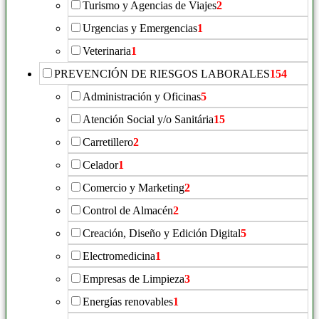
Turismo y Agencias de Viajes
2
Urgencias y Emergencias
1
Veterinaria
1
PREVENCIÓN DE RIESGOS LABORALES
154
Administración y Oficinas
5
Atención Social y/o Sanitária
15
Carretillero
2
Celador
1
Comercio y Marketing
2
Control de Almacén
2
Creación, Diseño y Edición Digital
5
Electromedicina
1
Empresas de Limpieza
3
Energías renovables
1