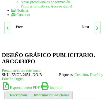
Áreas profesionales de formación
Píldoras formativas: Accede gratis!
Noticias
Contacto
Prev
Next
ARGG019PO
CAMARERO SERVICIO
MAQUETACIÓN DIGITAL
DE BAR
CON ADOBE INDESIGN
DISEÑO GRÁFICO PUBLICITARIO.
ARGG030PO
Preguntar sobre este curso
SKU:
EVOL-2651-iNO-B
Etiquetas:
Creación
,
Diseño y
Edición Digital
Exportar como PDF
Imprimir
Descripción
Información adicional