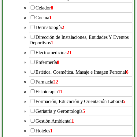
Celador
8
Cocina
1
Dermatología
2
Dirección de Instalaciones, Entidades Y Eventos
Deportivos
1
Electromedicina
21
Enfermería
8
Estética, Cosmética, Masaje e Imagen Personal
6
Farmacia
22
Fisioterapia
11
Formación, Educación y Orientación Laboral
5
Geriatría y Gerontología
5
Gestión Ambiental
1
Hoteles
1