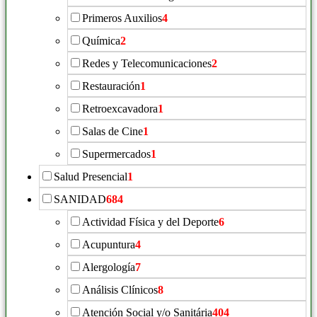
Primeros Auxilios
4
Química
2
Redes y Telecomunicaciones
2
Restauración
1
Retroexcavadora
1
Salas de Cine
1
Supermercados
1
Salud Presencial
1
SANIDAD
684
Actividad Física y del Deporte
6
Acupuntura
4
Alergología
7
Análisis Clínicos
8
Atención Social y/o Sanitária
404