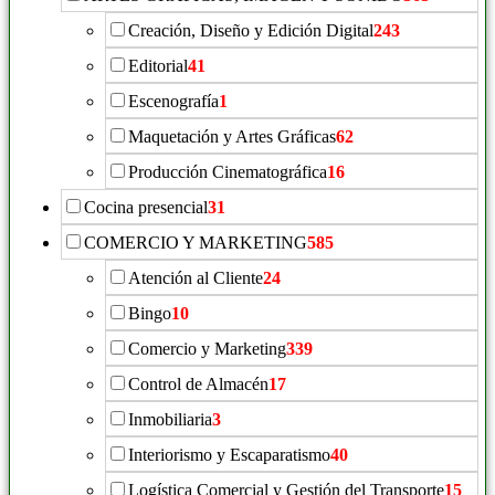
Creación, Diseño y Edición Digital
243
Editorial
41
Escenografía
1
Maquetación y Artes Gráficas
62
Producción Cinematográfica
16
Cocina presencial
31
COMERCIO Y MARKETING
585
Atención al Cliente
24
Bingo
10
Comercio y Marketing
339
Control de Almacén
17
Inmobiliaria
3
Interiorismo y Escaparatismo
40
Logística Comercial y Gestión del Transporte
15