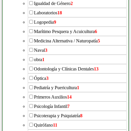
Igualdad de Género
2
Laboratorios
18
Logopedia
9
Marítimo Pesquera y Acuicultura
6
Medicina Alternativa / Naturopatía
5
Naval
3
obra
1
Odontología y Clínicas Dentales
13
Óptica
3
Pediatría y Puericultura
1
Primeros Auxilios
14
Psicología Infantil
7
Psicoterapia y Psiquiatría
8
Quirófano
11