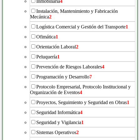
Inmobiliaria
4
Instalación, Mantenimiento y Fabricación
Mecánica
2
Logística Comercial y Gestión del Transporte
1
Ofimática
1
Orientación Laboral
2
Peluquería
1
Prevención de Riesgos Laborales
4
Programación y Desarrollo
7
Protocolo Empresarial, Protocolo Institucional y
Organización de Eventos
4
Proyectos, Seguimiento y Seguridad en Obras
1
Seguridad Informática
4
Seguridad y Vigilancia
1
Sistemas Operativos
2