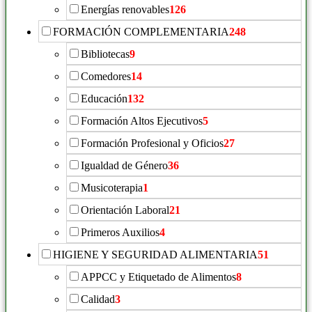
Energías renovables
126
FORMACIÓN COMPLEMENTARIA
248
Bibliotecas
9
Comedores
14
Educación
132
Formación Altos Ejecutivos
5
Formación Profesional y Oficios
27
Igualdad de Género
36
Musicoterapia
1
Orientación Laboral
21
Primeros Auxilios
4
HIGIENE Y SEGURIDAD ALIMENTARIA
51
APPCC y Etiquetado de Alimentos
8
Calidad
3