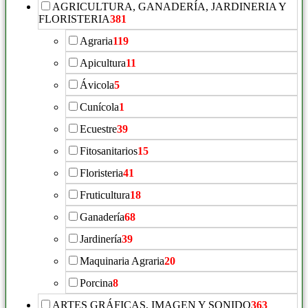
AGRICULTURA, GANADERÍA, JARDINERIA Y
FLORISTERIA
381
Agraria
119
Apicultura
11
Ávicola
5
Cunícola
1
Ecuestre
39
Fitosanitarios
15
Floristeria
41
Fruticultura
18
Ganadería
68
Jardinería
39
Maquinaria Agraria
20
Porcina
8
ARTES GRÁFICAS, IMAGEN Y SONIDO
363