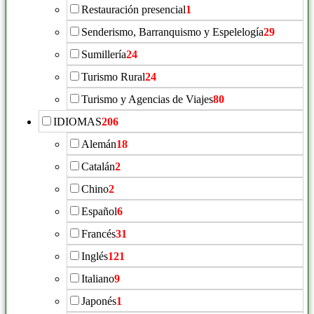
Restauración presencial
1
Senderismo, Barranquismo y Espelelogía
29
Sumillería
24
Turismo Rural
24
Turismo y Agencias de Viajes
80
IDIOMAS
206
Alemán
18
Catalán
2
Chino
2
Español
6
Francés
31
Inglés
121
Italiano
9
Japonés
1