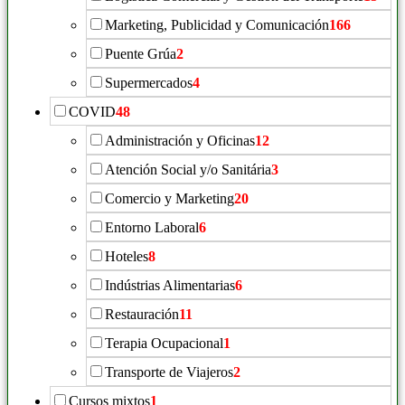
Marketing, Publicidad y Comunicación
166
Puente Grúa
2
Supermercados
4
COVID
48
Administración y Oficinas
12
Atención Social y/o Sanitária
3
Comercio y Marketing
20
Entorno Laboral
6
Hoteles
8
Indústrias Alimentarias
6
Restauración
11
Terapia Ocupacional
1
Transporte de Viajeros
2
Cursos mixtos
1