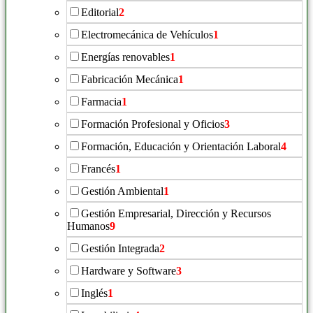
Editorial
2
Electromecánica de Vehículos
1
Energías renovables
1
Fabricación Mecánica
1
Farmacia
1
Formación Profesional y Oficios
3
Formación, Educación y Orientación Laboral
4
Francés
1
Gestión Ambiental
1
Gestión Empresarial, Dirección y Recursos
Humanos
9
Gestión Integrada
2
Hardware y Software
3
Inglés
1