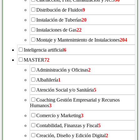
Distribución de Fluidos
9
Instalación de Tuberías
20
Instalaciones de Gas
22
Montaje y Mantenimiento de Instalaciones
204
Inteligencia artificial
6
MASTER
72
Administración y Oficinas
2
Albañilería
1
Atención Social y/o Sanitária
5
Coaching Gestión Empresarial y Recursos
Humanos
3
Comercio y Marketing
3
Contabilidad, Finanzas y Fiscal
5
Creación, Diseño y Edición Digital
2