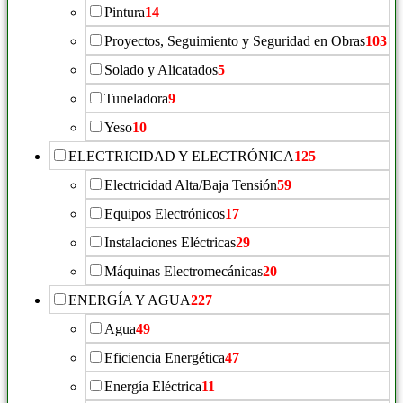
Pintura
14
Proyectos, Seguimiento y Seguridad en Obras
103
Solado y Alicatados
5
Tuneladora
9
Yeso
10
ELECTRICIDAD Y ELECTRÓNICA
125
Electricidad Alta/Baja Tensión
59
Equipos Electrónicos
17
Instalaciones Eléctricas
29
Máquinas Electromecánicas
20
ENERGÍA Y AGUA
227
Agua
49
Eficiencia Energética
47
Energía Eléctrica
11