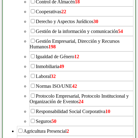
Control de Almacén
18
Cooperativas
22
Derecho y Aspectos Jurídicos
30
Gestión de la información y comunicación
54
Gestión Empresarial, Dirección y Recursos
Humanos
198
Igualdad de Género
12
Inmobiliaria
49
Laboral
32
Normas ISO/UNE
42
Protocolo Empresarial, Protocolo Institucional y
Organización de Eventos
24
Responsabilidad Social Corporativa
10
Seguros
50
Agricultura Presencial
2