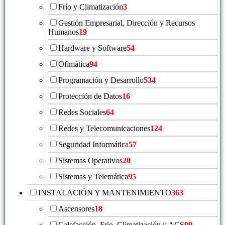
Frío y Climatización
3
Gestión Empresarial, Dirección y Recursos
Humanos
19
Hardware y Software
54
Ofimática
94
Programación y Desarrollo
534
Protección de Datos
16
Redes Sociales
64
Redes y Telecomunicaciones
124
Seguridad Informática
57
Sistemas Operativos
20
Sistemas y Telemática
95
INSTALACIÓN Y MANTENIMIENTO
363
Ascensores
18
Calefacción, Frio, Climatización y ACS
90