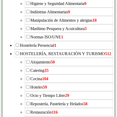
Higiene y Seguridad Alimentaria
9
Indústrias Alimentarias
9
Manipulación de Alimentos y alergias
18
Marítimo Pesquera y Acuicultura
5
Normas ISO/UNE
1
Hostelería Presencial
1
HOSTELERÍA, RESTAURACIÓN Y TURISMO
512
Alojamiento
50
Catering
35
Cocina
104
Hoteles
59
Ocio y Tiempo Libre
29
Repostería, Pastelería y Helados
58
Restauración
116