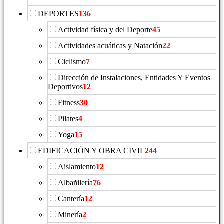
DEPORTES
136
Actividad física y del Deporte
45
Actividades acuáticas y Natación
22
Ciclismo
7
Dirección de Instalaciones, Entidades Y Eventos
Deportivos
12
Fitness
30
Pilates
4
Yoga
15
EDIFICACIÓN Y OBRA CIVIL
244
Aislamiento
12
Albañilería
76
Cantería
12
Minería
2