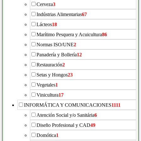
Cerveza
3
Indústrias Alimentarias
67
Lácteos
18
Marítimo Pesquera y Acuicultura
86
Normas ISO/UNE
2
Panadería y Bollería
12
Restauración
2
Setas y Hongos
23
Vegetales
1
Vinicultura
17
INFORMÁTICA Y COMUNICACIONES
1111
Atención Social y/o Sanitária
6
Diseño Profesional y CAD
49
Domótica
1