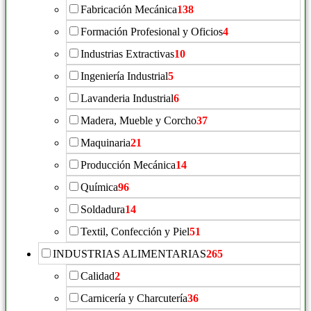
Fabricación Mecánica
138
Formación Profesional y Oficios
4
Industrias Extractivas
10
Ingeniería Industrial
5
Lavanderia Industrial
6
Madera, Mueble y Corcho
37
Maquinaria
21
Producción Mecánica
14
Química
96
Soldadura
14
Textil, Confección y Piel
51
INDUSTRIAS ALIMENTARIAS
265
Calidad
2
Carnicería y Charcutería
36