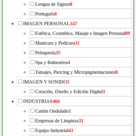
Lengua de Signos
8
Portugués
8
IMAGEN PERSONAL
147
Estética, Cosmética, Masaje e Imagen Personal
89
Manicura y Pedicura
11
Peluquería
35
Spa y Balnearios
4
Tatuajes, Piercing y Micropigmentaciones
8
IMAGEN Y SONIDO
5
Creación, Diseño y Edición Digital
3
INDÚSTRIAS
466
Cartón Ondulado
1
Empresas de Limpieza
31
Equipo Industrial
43