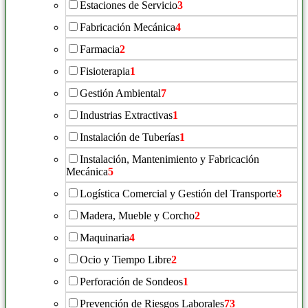
Estaciones de Servicio
3
Fabricación Mecánica
4
Farmacia
2
Fisioterapia
1
Gestión Ambiental
7
Industrias Extractivas
1
Instalación de Tuberías
1
Instalación, Mantenimiento y Fabricación
Mecánica
5
Logística Comercial y Gestión del Transporte
3
Madera, Mueble y Corcho
2
Maquinaria
4
Ocio y Tiempo Libre
2
Perforación de Sondeos
1
Prevención de Riesgos Laborales
73