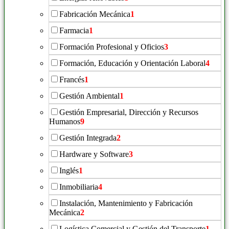
Fabricación Mecánica
1
Farmacia
1
Formación Profesional y Oficios
3
Formación, Educación y Orientación Laboral
4
Francés
1
Gestión Ambiental
1
Gestión Empresarial, Dirección y Recursos
Humanos
9
Gestión Integrada
2
Hardware y Software
3
Inglés
1
Inmobiliaria
4
Instalación, Mantenimiento y Fabricación
Mecánica
2
Logística Comercial y Gestión del Transporte
1