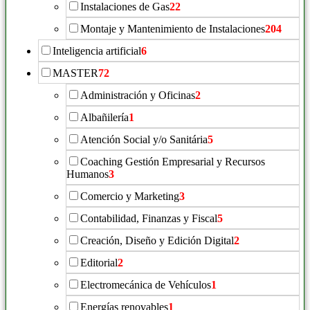
Instalaciones de Gas
22
Montaje y Mantenimiento de Instalaciones
204
Inteligencia artificial
6
MASTER
72
Administración y Oficinas
2
Albañilería
1
Atención Social y/o Sanitária
5
Coaching Gestión Empresarial y Recursos
Humanos
3
Comercio y Marketing
3
Contabilidad, Finanzas y Fiscal
5
Creación, Diseño y Edición Digital
2
Editorial
2
Electromecánica de Vehículos
1
Energías renovables
1