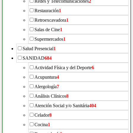
Redes y Telecomunicaciones
2
Restauración
1
Retroexcavadora
1
Salas de Cine
1
Supermercados
1
Salud Presencial
1
SANIDAD
684
Actividad Física y del Deporte
6
Acupuntura
4
Alergología
7
Análisis Clínicos
8
Atención Social y/o Sanitária
404
Celador
8
Cocina
1