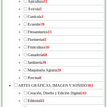
Apicultura
11
Ávicola
5
Cunícola
1
Ecuestre
39
Fitosanitarios
15
Floristeria
41
Fruticultura
18
Ganadería
68
Jardinería
39
Maquinaria Agraria
20
Porcina
8
ARTES GRÁFICAS, IMAGEN Y SONIDO
363
Creación, Diseño y Edición Digital
243
Editorial
41