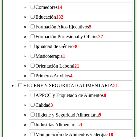
Comedores
14
Educación
132
Formación Altos Ejecutivos
5
Formación Profesional y Oficios
27
Igualdad de Género
36
Musicoterapia
1
Orientación Laboral
21
Primeros Auxilios
4
HIGIENE Y SEGURIDAD ALIMENTARIA
51
APPCC y Etiquetado de Alimentos
8
Calidad
3
Higiene y Seguridad Alimentaria
9
Indústrias Alimentarias
9
Manipulación de Alimentos y alergias
18