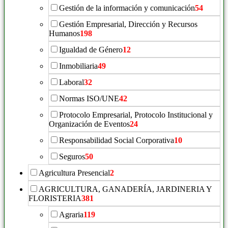
Gestión de la información y comunicación
54
Gestión Empresarial, Dirección y Recursos
Humanos
198
Igualdad de Género
12
Inmobiliaria
49
Laboral
32
Normas ISO/UNE
42
Protocolo Empresarial, Protocolo Institucional y
Organización de Eventos
24
Responsabilidad Social Corporativa
10
Seguros
50
Agricultura Presencial
2
AGRICULTURA, GANADERÍA, JARDINERIA Y
FLORISTERIA
381
Agraria
119