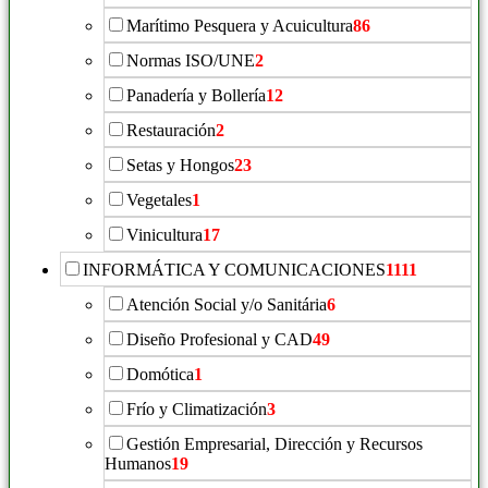
Marítimo Pesquera y Acuicultura
86
Normas ISO/UNE
2
Panadería y Bollería
12
Restauración
2
Setas y Hongos
23
Vegetales
1
Vinicultura
17
INFORMÁTICA Y COMUNICACIONES
1111
Atención Social y/o Sanitária
6
Diseño Profesional y CAD
49
Domótica
1
Frío y Climatización
3
Gestión Empresarial, Dirección y Recursos
Humanos
19