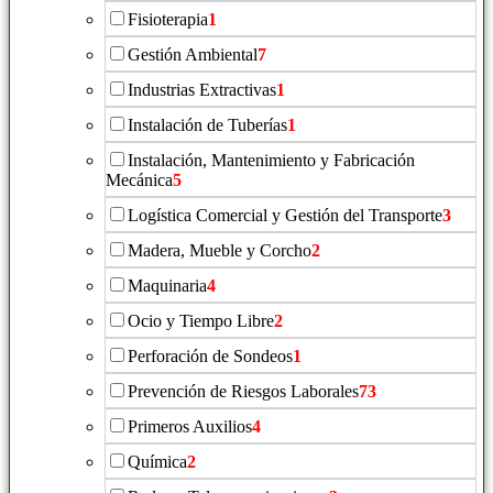
Fisioterapia
1
Gestión Ambiental
7
Industrias Extractivas
1
Instalación de Tuberías
1
Instalación, Mantenimiento y Fabricación
Mecánica
5
Logística Comercial y Gestión del Transporte
3
Madera, Mueble y Corcho
2
Maquinaria
4
Ocio y Tiempo Libre
2
Perforación de Sondeos
1
Prevención de Riesgos Laborales
73
Primeros Auxilios
4
Química
2