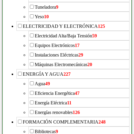
Tuneladora
9
Yeso
10
ELECTRICIDAD Y ELECTRÓNICA
125
Electricidad Alta/Baja Tensión
59
Equipos Electrónicos
17
Instalaciones Eléctricas
29
Máquinas Electromecánicas
20
ENERGÍA Y AGUA
227
Agua
49
Eficiencia Energética
47
Energía Eléctrica
11
Energías renovables
126
FORMACIÓN COMPLEMENTARIA
248
Bibliotecas
9