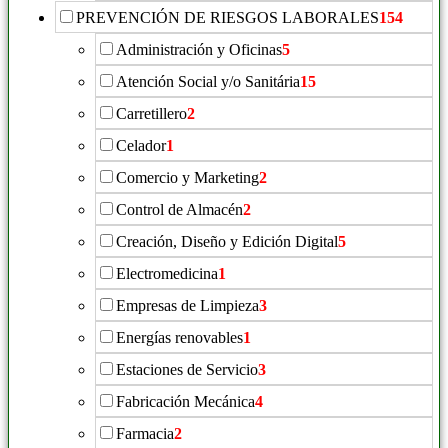
PREVENCIÓN DE RIESGOS LABORALES
154
Administración y Oficinas
5
Atención Social y/o Sanitária
15
Carretillero
2
Celador
1
Comercio y Marketing
2
Control de Almacén
2
Creación, Diseño y Edición Digital
5
Electromedicina
1
Empresas de Limpieza
3
Energías renovables
1
Estaciones de Servicio
3
Fabricación Mecánica
4
Farmacia
2