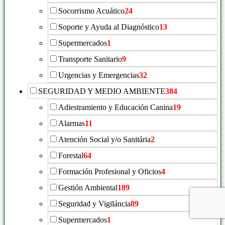
Socorrismo Acuático
24
Soporte y Ayuda al Diagnóstico
13
Supermercados
1
Transporte Sanitario
9
Urgencias y Emergencias
32
SEGURIDAD Y MEDIO AMBIENTE
384
Adiestramiento y Educación Canina
19
Alarmas
11
Atención Social y/o Sanitária
2
Forestal
64
Formación Profesional y Oficios
4
Gestión Ambiental
189
Seguridad y Vigiláncia
89
Supermercados
1