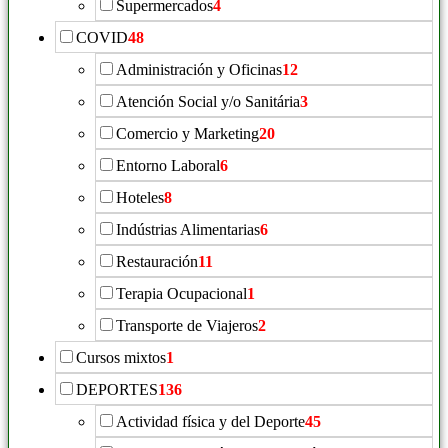
Supermercados
4
COVID
48
Administración y Oficinas
12
Atención Social y/o Sanitária
3
Comercio y Marketing
20
Entorno Laboral
6
Hoteles
8
Indústrias Alimentarias
6
Restauración
11
Terapia Ocupacional
1
Transporte de Viajeros
2
Cursos mixtos
1
DEPORTES
136
Actividad física y del Deporte
45