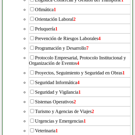
Ofimática
1
Orientación Laboral
2
Peluquería
1
Prevención de Riesgos Laborales
4
Programación y Desarrollo
7
Protocolo Empresarial, Protocolo Institucional y
Organización de Eventos
4
Proyectos, Seguimiento y Seguridad en Obras
1
Seguridad Informática
4
Seguridad y Vigilancia
1
Sistemas Operativos
2
Turismo y Agencias de Viajes
2
Urgencias y Emergencias
1
Veterinaria
1