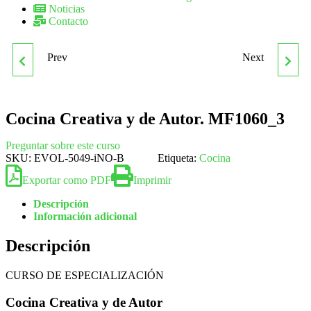
Noticias
Contacto
Prev
Next
MF1054_2 SERVICIOS
MF1063_3 OFERTAS
ESPECIALES EN
GASTRONÓMICAS
Cocina Creativa y de Autor. MF1060_3
RESTAURACIÓN
Preguntar sobre este curso
SKU:
EVOL-5049-iNO-B
Etiqueta:
Cocina
Exportar como PDF
Imprimir
Descripción
Información adicional
Descripción
CURSO DE ESPECIALIZACIÓN
Cocina Creativa y de Autor