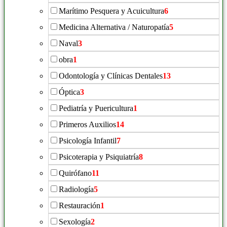
Marítimo Pesquera y Acuicultura
6
Medicina Alternativa / Naturopatía
5
Naval
3
obra
1
Odontología y Clínicas Dentales
13
Óptica
3
Pediatría y Puericultura
1
Primeros Auxilios
14
Psicología Infantil
7
Psicoterapia y Psiquiatría
8
Quirófano
11
Radiología
5
Restauración
1
Sexología
2