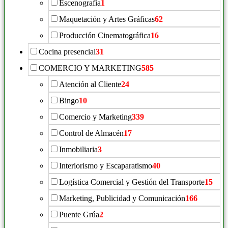
Escenografía
1
Maquetación y Artes Gráficas
62
Producción Cinematográfica
16
Cocina presencial
31
COMERCIO Y MARKETING
585
Atención al Cliente
24
Bingo
10
Comercio y Marketing
339
Control de Almacén
17
Inmobiliaria
3
Interiorismo y Escaparatismo
40
Logística Comercial y Gestión del Transporte
15
Marketing, Publicidad y Comunicación
166
Puente Grúa
2