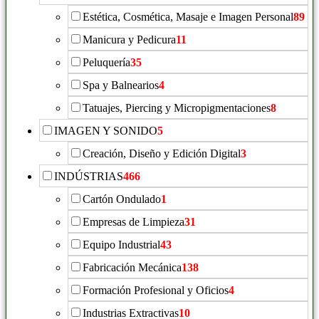
Estética, Cosmética, Masaje e Imagen Personal
89
Manicura y Pedicura
11
Peluquería
35
Spa y Balnearios
4
Tatuajes, Piercing y Micropigmentaciones
8
IMAGEN Y SONIDO
5
Creación, Diseño y Edición Digital
3
INDÚSTRIAS
466
Cartón Ondulado
1
Empresas de Limpieza
31
Equipo Industrial
43
Fabricación Mecánica
138
Formación Profesional y Oficios
4
Industrias Extractivas
10