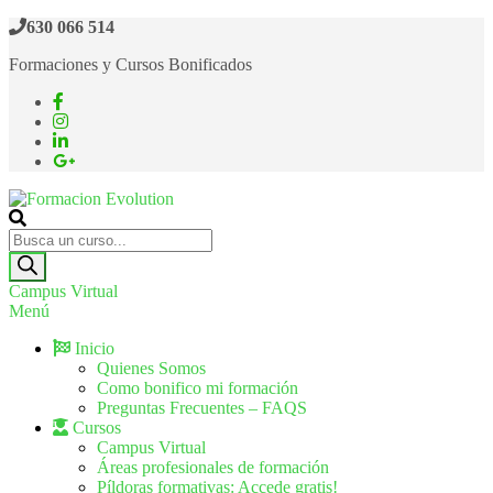
630 066 514
Formaciones y Cursos Bonificados
Formacion Evolution
Cursos de formación continua
Campus Virtual
Menú
Inicio
Quienes Somos
Como bonifico mi formación
Preguntas Frecuentes – FAQS
Cursos
Campus Virtual
Áreas profesionales de formación
Píldoras formativas: Accede gratis!