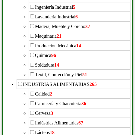
Ingeniería Industrial
5
Lavanderia Industrial
6
Madera, Mueble y Corcho
37
Maquinaria
21
Producción Mecánica
14
Química
96
Soldadura
14
Textil, Confección y Piel
51
INDUSTRIAS ALIMENTARIAS
265
Calidad
2
Carnicería y Charcutería
36
Cerveza
3
Indústrias Alimentarias
67
Lácteos
18