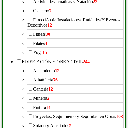
Actividades acuáticas y Natación
22
Ciclismo
7
Dirección de Instalaciones, Entidades Y Eventos
Deportivos
12
Fitness
30
Pilates
4
Yoga
15
EDIFICACIÓN Y OBRA CIVIL
244
Aislamiento
12
Albañilería
76
Cantería
12
Minería
2
Pintura
14
Proyectos, Seguimiento y Seguridad en Obras
103
Solado y Alicatados
5