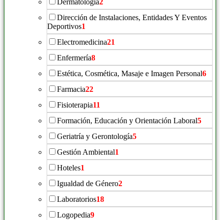
Dermatología
2
Dirección de Instalaciones, Entidades Y Eventos
Deportivos
1
Electromedicina
21
Enfermería
8
Estética, Cosmética, Masaje e Imagen Personal
6
Farmacia
22
Fisioterapia
11
Formación, Educación y Orientación Laboral
5
Geriatría y Gerontología
5
Gestión Ambiental
1
Hoteles
1
Igualdad de Género
2
Laboratorios
18
Logopedia
9