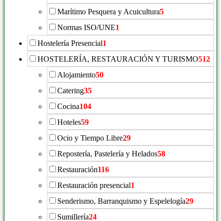
Marítimo Pesquera y Acuicultura
5
Normas ISO/UNE
1
Hostelería Presencial
1
HOSTELERÍA, RESTAURACIÓN Y TURISMO
512
Alojamiento
50
Catering
35
Cocina
104
Hoteles
59
Ocio y Tiempo Libre
29
Repostería, Pastelería y Helados
58
Restauración
116
Restauración presencial
1
Senderismo, Barranquismo y Espelelogía
29
Sumillería
24