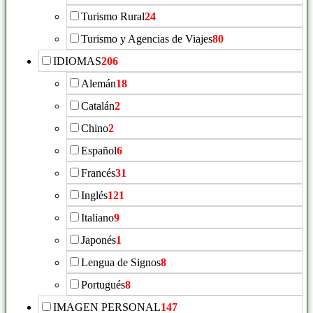
Turismo Rural
24
Turismo y Agencias de Viajes
80
IDIOMAS
206
Alemán
18
Catalán
2
Chino
2
Español
6
Francés
31
Inglés
121
Italiano
9
Japonés
1
Lengua de Signos
8
Portugués
8
IMAGEN PERSONAL
147