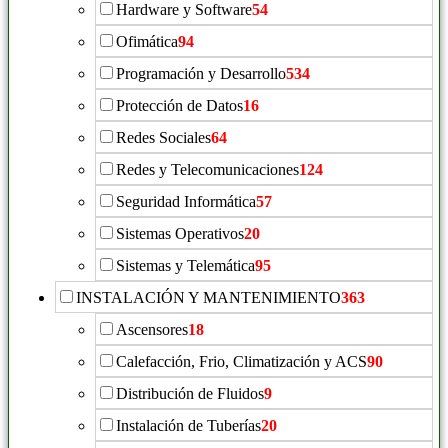
Hardware y Software
54
Ofimática
94
Programación y Desarrollo
534
Protección de Datos
16
Redes Sociales
64
Redes y Telecomunicaciones
124
Seguridad Informática
57
Sistemas Operativos
20
Sistemas y Telemática
95
INSTALACIÓN Y MANTENIMIENTO
363
Ascensores
18
Calefacción, Frio, Climatización y ACS
90
Distribución de Fluidos
9
Instalación de Tuberías
20