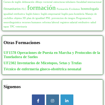
Cursos de inglés
delineación
dibujo vectorial
estructuras tubulares
fiscalidad internacional
Comercio y Marketing
339
135
1
formación
fitosanitarios
honmologada
FLC
Formación Evolution
Control de Almacén
17
140
48
igualdad retributiva
Inglés básico
Inglés empresarial
Inglés para hostelería
Manejo de
Inmobiliaria
3
cuchillos
objetos 3D
plan de igualdad
PNL
prevencion de riesgos
Programación
150
185
neurolinguistica
recursos humanos
reforma laboral
registros salarial retributivo
salud
Interiorismo y Escaparatismo
40
tapas
TPC
veterinaria
155
2
Logística Comercial y Gestión del Transporte
15
160
46
Marketing, Publicidad y Comunicación
166
Otras Formaciones
165
5
Puente Grúa
2
170
22
UF1578 Operaciones de Puesta en Marcha y Protocolos de la
Supermercados
4
Tuneladora de Suelos
175
3
UF2302 Inventarios de Micotopos, Setas y Trufas
COVID
48
180
393
Técnico de enfermería gineco-obstétrica neonatal
Administración y Oficinas
12
185
0
Atención Social y/o Sanitária
3
190
25
Comercio y Marketing
20
Síguenos
200
680
Entorno Laboral
6
210
0
Hoteles
8
240
2