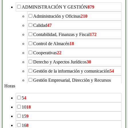
ADMINISTRACIÓN Y GESTIÓN
879
Administración y Oficinas
210
Calidad
47
Contabilidad, Finanzas y Fiscal
172
Control de Almacén
18
Cooperativas
22
Derecho y Aspectos Jurídicos
30
Gestión de la información y comunicación
54
Gestión Empresarial, Dirección y Recursos
Humanos
198
Horas
Igualdad de Género
12
5
4
Inmobiliaria
49
10
18
Laboral
32
15
9
Normas ISO/UNE
42
16
8