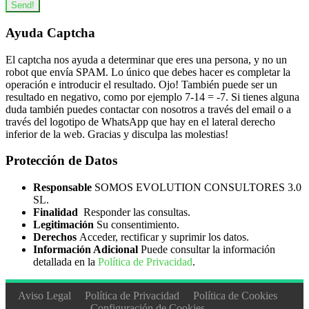
EDIFICACIÓN Y OBRA CIVIL
244
Send!
Aislamiento
12
Ayuda Captcha
Albañilería
76
El captcha nos ayuda a determinar que eres una persona, y no un
Cantería
12
robot que envía SPAM. Lo único que debes hacer es completar la
operación e introducir el resultado. Ojo! También puede ser un
Minería
2
resultado en negativo, como por ejemplo 7-14 = -7. Si tienes alguna
duda también puedes contactar con nosotros a través del email o a
Pintura
14
través del logotipo de WhatsApp que hay en el lateral derecho
Proyectos, Seguimiento y Seguridad en
inferior de la web. Gracias y disculpa las molestias!
Obras
103
Protección de Datos
Solado y Alicatados
5
Responsable
SOMOS EVOLUTION CONSULTORES 3.0
Tuneladora
9
SL.
Yeso
10
Finalidad
Responder las consultas.
Legitimación
Su consentimiento.
ELECTRICIDAD Y ELECTRÓNICA
125
Derechos
Acceder, rectificar y suprimir los datos.
Información Adicional
Puede consultar la información
Electricidad Alta/Baja Tensión
59
detallada en la
Política de Privacidad
.
Equipos Electrónicos
17
Aviso Legal
Política de Privacidad
Política de Cookies
Instalaciones Eléctricas
29
Configuración de Cookies