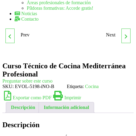
Áreas profesionales de formación
Píldoras formativas: Accede gratis!
Noticias
Contacto
Prev
Next
CURSO SUPERIOR FIRST
CURSO TÉCNICO EN
CERTIFICATE IN
NATUROPATÍA
Curso Técnico de Cocina Mediterránea
ENGLISH (NIVEL B2 DEL
Profesional
MARCO DE REFERENCIA
Preguntar sobre este curso
SKU:
EVOL-5198-iNO-B
Etiqueta:
Cocina
EUROPEO)
Exportar como PDF
Imprimir
Descripción
Información adicional
Descripción