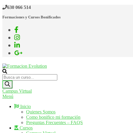
Saltar
630 066 514
al
Formaciones y Cursos Bonificados
contenido
Formacion Evolution
Cursos de formación continua
Búsqueda
de
productos
Campus Virtual
Menú
Inicio
Quienes Somos
Como bonifico mi formación
Preguntas Frecuentes – FAQS
Cursos