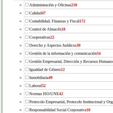
Administración y Oficinas
210
Calidad
47
Contabilidad, Finanzas y Fiscal
172
Control de Almacén
18
Cooperativas
22
Derecho y Aspectos Jurídicos
30
Gestión de la información y comunicación
54
Gestión Empresarial, Dirección y Recursos Humano
Igualdad de Género
12
Inmobiliaria
49
Laboral
32
Normas ISO/UNE
42
Protocolo Empresarial, Protocolo Institucional y Or
Responsabilidad Social Corporativa
10