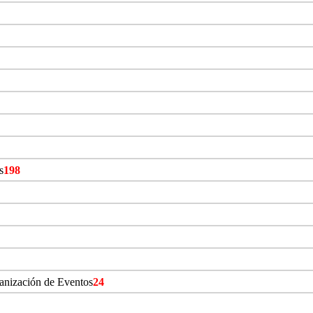
s
198
ganización de Eventos
24