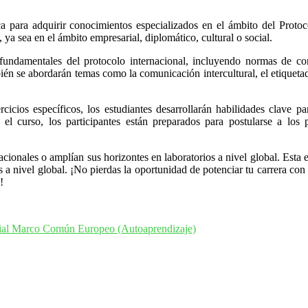
 para adquirir conocimientos especializados en el ámbito del Protoco
ya sea en el ámbito empresarial, diplomático, cultural o social.
s fundamentales del protocolo internacional, incluyendo normas de c
ién se abordarán temas como la comunicación intercultural, el etiquetado
ercicios específicos, los estudiantes desarrollarán habilidades clave 
r el curso, los participantes están preparados para postularse a los 
cionales o amplían sus horizontes en laboratorios a nivel global. Esta e
s a nivel global. ¡No pierdas la oportunidad de potenciar tu carrera con
!
cial Marco Común Europeo (Autoaprendizaje)