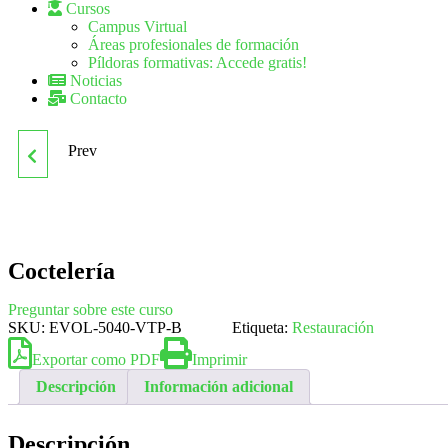
Cursos
Campus Virtual
Áreas profesionales de formación
Píldoras formativas: Accede gratis!
Noticias
Contacto
Prev
CAMARERO SERVICIO
DE SALA
Coctelería
Preguntar sobre este curso
SKU:
EVOL-5040-VTP-B
Etiqueta:
Restauración
Exportar como PDF
Imprimir
Descripción
Información adicional
Descripción