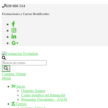
Saltar
630 066 514
al
Formaciones y Cursos Bonificados
contenido
Formacion Evolution
Cursos de formación continua
Búsqueda
de
productos
Campus Virtual
Menú
Inicio
Quienes Somos
Como bonifico mi formación
Preguntas Frecuentes – FAQS
Cursos