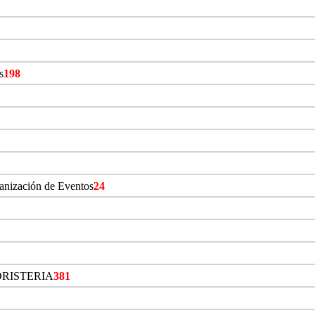
s
198
ganización de Eventos
24
ORISTERIA
381