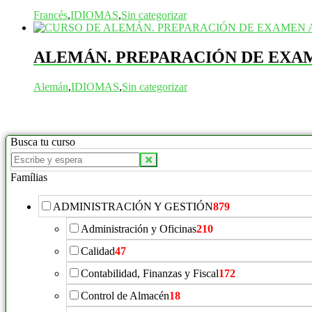
Francés
,
IDIOMAS
,
Sin categorizar
ALEMÁN. PREPARACIÓN DE EXAM
Alemán
,
IDIOMAS
,
Sin categorizar
Busca tu curso
Buscar
productos:
Famílias
ADMINISTRACIÓN Y GESTIÓN
879
Administración y Oficinas
210
Calidad
47
Contabilidad, Finanzas y Fiscal
172
Control de Almacén
18