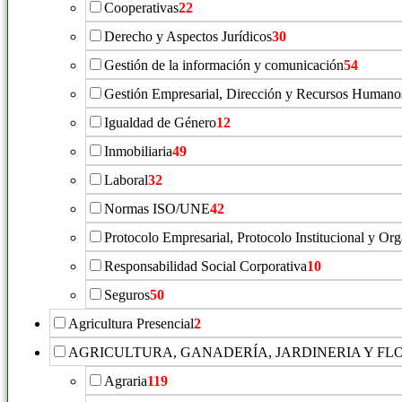
Cooperativas
22
Derecho y Aspectos Jurídicos
30
Gestión de la información y comunicación
54
Gestión Empresarial, Dirección y Recursos Humano
Igualdad de Género
12
Inmobiliaria
49
Laboral
32
Normas ISO/UNE
42
Protocolo Empresarial, Protocolo Institucional y Or
Responsabilidad Social Corporativa
10
Seguros
50
Agricultura Presencial
2
AGRICULTURA, GANADERÍA, JARDINERIA Y FL
Agraria
119