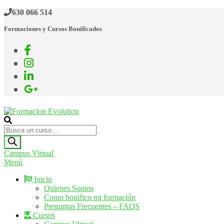
Saltar
630 066 514
al
Formaciones y Cursos Bonificados
contenido
Formacion Evolution
Cursos de formación continua
Búsqueda
de
productos
Campus Virtual
Menú
Inicio
Quienes Somos
Como bonifico mi formación
Preguntas Frecuentes – FAQS
Cursos