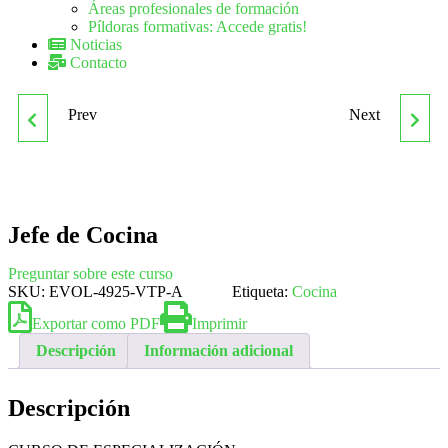
Áreas profesionales de formación
Píldoras formativas: Accede gratis!
Noticias
Contacto
Prev
Next
INTRODUCCIÓN ADOBE
LA PERSUASIÓN A
INDESIGN CS5 Y
TRAVÉS DE LA IMAGEN
LIGHTROOM
Jefe de Cocina
Preguntar sobre este curso
SKU:
EVOL-4925-VTP-A
Etiqueta:
Cocina
Exportar como PDF
Imprimir
Descripción
Información adicional
Descripción