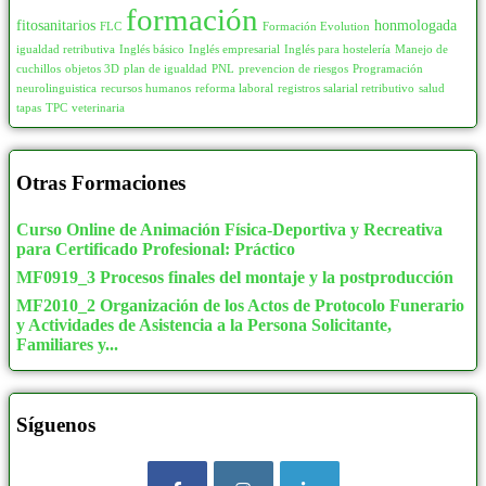
formación
fitosanitarios
honmologada
FLC
Formación Evolution
igualdad retributiva
Inglés básico
Inglés empresarial
Inglés para hostelería
Manejo de
cuchillos
objetos 3D
plan de igualdad
PNL
prevencion de riesgos
Programación
neurolinguistica
recursos humanos
reforma laboral
registros salarial retributivo
salud
tapas
TPC
veterinaria
Otras Formaciones
Curso Online de Animación Física-Deportiva y Recreativa
para Certificado Profesional: Práctico
MF0919_3 Procesos finales del montaje y la postproducción
MF2010_2 Organización de los Actos de Protocolo Funerario
y Actividades de Asistencia a la Persona Solicitante,
Familiares y...
Síguenos