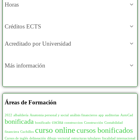
Horas
Créditos ECTS
Acreditado por Universidad
Más información
Áreas de Formación
2022
albañilería
Anatomia personal y social
análisis financieros
app
auditorias
AutoCad
bonificada
cocina
bonificado
construccion
Construcción
Contabilidad
curso online
cursos bonificados
financiera
Cuchillos
Cursos de inglés
delineación
dibujo vectorial
estructuras tubulares
fiscalidad internacional