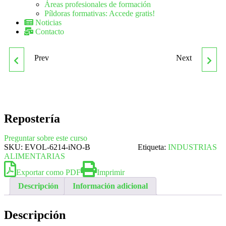
Áreas profesionales de formación
Píldoras formativas: Accede gratis!
Noticias
Contacto
Prev
Next
REGLAMENTO DE
SANL30 TÉCNICO EN
INSTALACIONES
INMUNOLOGÍA
TÉRMICAS EN
Repostería
EDIFICIOS. RITE PARA
Preguntar sobre este curso
SKU:
EVOL-6214-iNO-B
Etiqueta:
INDUSTRIAS
ALIMENTARIAS
PROFESIONALES
Exportar como PDF
Imprimir
Descripción
Información adicional
Descripción